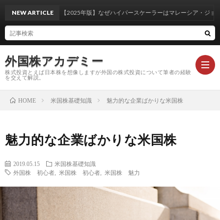
NEW ARTICLE
【2025年版】なぜハイパースケーラーはマレーシア・ジョホー
外国株アカデミー
株式投資とえば日本株を想像しますが外国の株式投資について筆者の経験
を交えて解説。
米国株基礎知識
魅力的な企業ばかりな米国株
HOME
米
魅力的な企業ばかりな米国株
国
外
2019.05.15
米国株基礎知識
株
国
注
外国株 初心者
,
米国株 初心者
,
米国株 魅力
基
株
目
コ