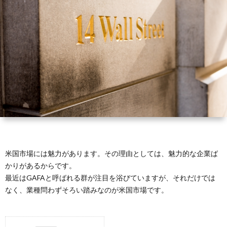
礎
に
銘
ラ
サ
知
つ
柄
ム
イ
識
い
ト
て
マ
ッ
プ
米国市場には魅力があります。その理由としては、魅力的な企業ば
かりがあるからです。
最近はGAFAと呼ばれる群が注目を浴びていますが、それだけでは
なく、業種問わずそろい踏みなのが米国市場です。