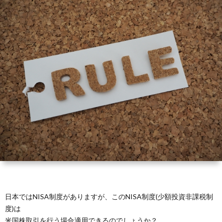
礎
に
銘
ラ
サ
知
つ
柄
ム
イ
識
い
ト
て
マ
ッ
プ
日本ではNISA制度がありますが、このNISA制度(少額投資非課税制
度)は
米国株取引を行う場合適用できるのでしょうか？