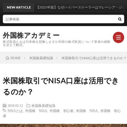
NEW ARTICLE
【2025年版】なぜハイパースケーラーはマレーシア・ジョホー
外国株アカデミー
株式投資とえば日本株を想像しますが外国の株式投資について筆者の経験
を交えて解説。
米国株基礎知識
米国株取引でNISA口座は活用できるのか？
HOME
米
米国株取引でNISA口座は活用でき
国
外
るのか？
株
国
注
2019.05.12
米国株基礎知識
NISAとは
,
外国株 NISA
,
外国株 初心者
,
米国株 NISA
,
米国株 初心
基
株
目
コ
者