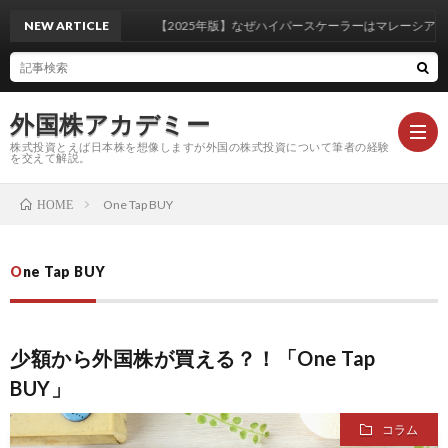
NEW ARTICLE
【2025年版】なぜハイパースケーラーはマレーシア・
外国株アカデミー
株式投資とえば日本株を想像しますが外国の株式投資について筆者の経験
を交えて解説。
One Tap BUY
HOME
米
One Tap BUY
国
外
株
国
注
少額から外国株が買える？！「One Tap
BUY」
基
株
目
コ
コラム