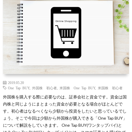
礎
に
銘
ラ
サ
知
つ
柄
ム
イ
識
い
ト
て
マ
ッ
2019.05.20
プ
One Tap BUY
,
外国株 初心者
,
米国株 One Tap BUY
,
米国株 初心者
外国株を購入する際に必要なのは、証券会社と資金です。資金は国
内株と同じようにまとまった資金が必要となる場合がほとんどで
す。初心者はなるべくなら少額から投資をしたいと思っているでし
ょう。そこで今回は少額から外国株が購入できる「One Tap BUY」
について解説をしていきます。 One Tap BUY(ワンタップバイ)と