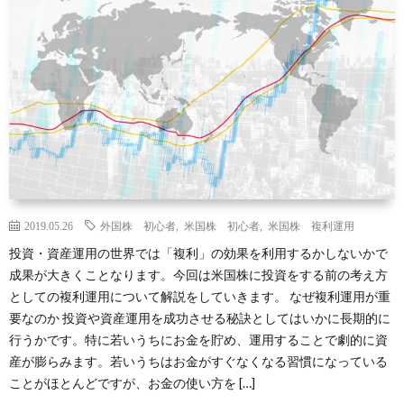
礎
に
銘
ラ
サ
知
つ
柄
ム
イ
識
い
ト
て
マ
ッ
2019.05.26
外国株 初心者
,
米国株 初心者
,
米国株 複利運用
投資・資産運用の世界では「複利」の効果を利用するかしないかで
プ
成果が大きくことなります。今回は米国株に投資をする前の考え方
としての複利運用について解説をしていきます。 なぜ複利運用が重
要なのか 投資や資産運用を成功させる秘訣としてはいかに長期的に
行うかです。特に若いうちにお金を貯め、運用することで劇的に資
産が膨らみます。若いうちはお金がすぐなくなる習慣になっている
ことがほとんどですが、お金の使い方を […]