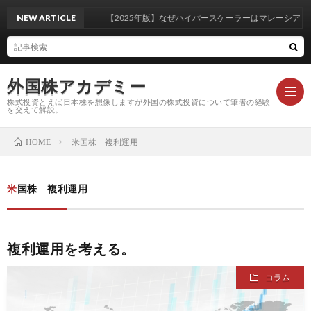
NEW ARTICLE
【2025年版】なぜハイパースケーラーはマレーシア・ジ
外国株アカデミー
株式投資とえば日本株を想像しますが外国の株式投資について筆者の経験
を交えて解説。
米国株 複利運用
HOME
米
米国株 複利運用
国
外
株
国
注
複利運用を考える。
コラム
基
株
目
コ