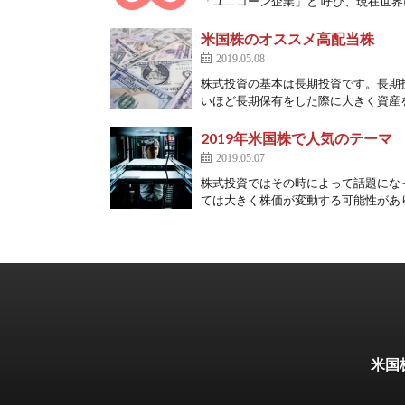
「ユニコーン企業」と 呼び、現在世界に
米国株のオススメ高配当株
2019.05.08
株式投資の基本は長期投資です。長期
いほど長期保有をした際に大きく資産を
2019年米国株で人気のテーマ
2019.05.07
株式投資ではその時によって話題にな
ては大きく株価が変動する可能性がありま
米国