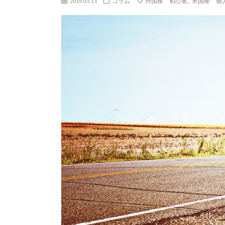
2019.05.13
コラム
外国株 初心者
,
米国株 個