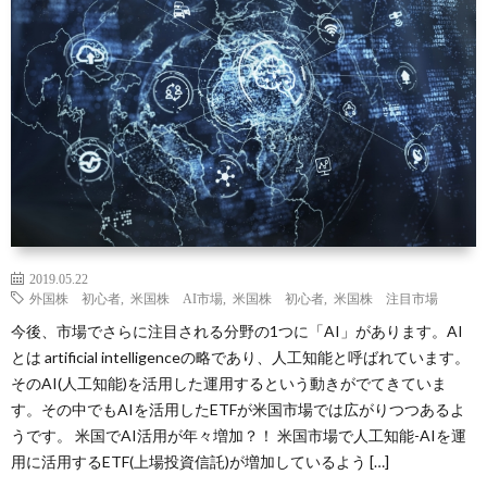
礎
に
銘
ラ
サ
知
つ
柄
ム
イ
識
い
ト
て
マ
ッ
2019.05.22
外国株 初心者
,
米国株 AI市場
,
米国株 初心者
,
米国株 注目市場
プ
今後、市場でさらに注目される分野の1つに「AI」があります。AI
とは artificial intelligenceの略であり、人工知能と呼ばれています。
そのAI(人工知能)を活用した運用するという動きがでてきていま
す。その中でもAIを活用したETFが米国市場では広がりつつあるよ
うです。 米国でAI活用が年々増加？！ 米国市場で人工知能-AIを運
用に活用するETF(上場投資信託)が増加しているよう […]