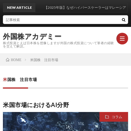
NEW ARTICLE
【2025年版】なぜハイパースケーラーはマレーシア・ジ
外国株アカデミー
株式投資とえば日本株を想像しますが外国の株式投資について筆者の経験
を交えて解説。
米国株 注目市場
HOME
米
米国株 注目市場
国
外
株
国
注
米国市場におけるAI分野
コラム
基
株
目
コ