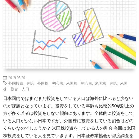
礎
に
銘
ラ
サ
知
つ
柄
ム
イ
識
い
ト
て
マ
ッ
2019.05.20
外国投資 割合
,
外国株 初心者
,
米国株 初心者
,
米国株 割合
,
米国
プ
株 割合 人口
日本国内ではまだまだ投資をしている人口は海外に比べると少ない
のが課題となっています。投資をしている年齢も比較的50歳以上の
方が多く若者は投資をしない傾向にあります。全体的に投資をして
いる人口が少ない日本ですが、外国株に投資をしている割合はどの
くらいなのでしょうか？ 米国株投資をしている人の割合 今回は米国
株投資をしている人を見ていきます。日本証券業協会が都度調査を