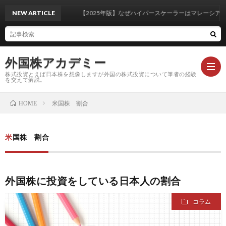
NEW ARTICLE
【2025年版】なぜハイパースケーラーはマレーシア・
外国株アカデミー
株式投資とえば日本株を想像しますが外国の株式投資について筆者の経験
を交えて解説。
米国株 割合
HOME
米
米国株 割合
国
外
株
国
注
外国株に投資をしている日本人の割合
コラム
基
株
目
コ