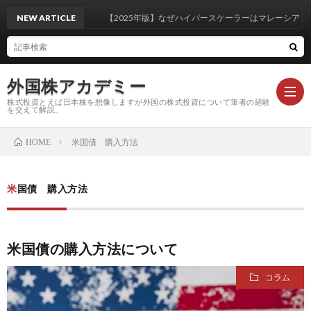
NEW ARTICLE
【2025年版】なぜハイパースケーラーはマレーシア・ジ
外国株アカデミー
株式投資とえば日本株を想像しますが外国の株式投資について筆者の経験
を交えて解説。
米国債 購入方法
HOME
米
米国債 購入方法
国
外
株
国
注
米国債の購入方法について
コラム
基
株
目
コ