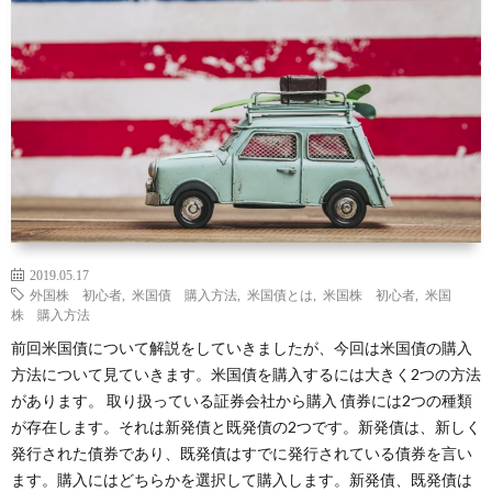
礎
に
銘
ラ
サ
知
つ
柄
ム
イ
識
い
ト
て
マ
ッ
2019.05.17
外国株 初心者
,
米国債 購入方法
,
米国債とは
,
米国株 初心者
,
米国
プ
株 購入方法
前回米国債について解説をしていきましたが、今回は米国債の購入
方法について見ていきます。米国債を購入するには大きく2つの方法
があります。 取り扱っている証券会社から購入 債券には2つの種類
が存在します。それは新発債と既発債の2つです。新発債は、新しく
発行された債券であり、既発債はすでに発行されている債券を言い
ます。購入にはどちらかを選択して購入します。新発債、既発債は