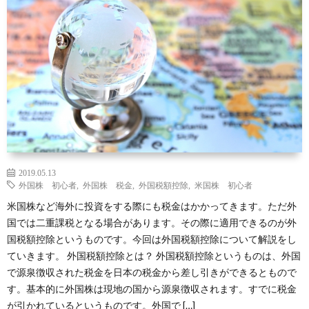
礎
に
銘
ラ
サ
知
つ
柄
ム
イ
識
い
ト
て
マ
ッ
2019.05.13
外国株 初心者
,
外国株 税金
,
外国税額控除
,
米国株 初心者
プ
米国株など海外に投資をする際にも税金はかかってきます。ただ外
国では二重課税となる場合があります。その際に適用できるのが外
国税額控除というものです。今回は外国税額控除について解説をし
ていきます。 外国税額控除とは？ 外国税額控除というものは、外国
で源泉徴収された税金を日本の税金から差し引きができるともので
す。基本的に外国株は現地の国から源泉徴収されます。すでに税金
が引かれているというものです。外国で […]