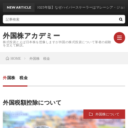
NEW ARTICLE
【2025年版】なぜハイパースケーラーはマレーシア・ジョホール
外国株アカデミー
株式投資とえば日本株を想像しますが外国の株式投資について筆者の経験
を交えて解説。
外国株 税金
HOME
米
外国株 税金
国
外
株
国
注
外国税額控除について
外国株について
基
株
目
コ