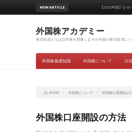
NEW ARTICLE
【2025年版】なぜハイパ
外国株アカデミー
株式投資とえば日本株を想像しますが外国の株式投資につ
米国株基礎知識
外国株について
注
外国株について
外国株口座開設の
HOME
外国株口座開設の方法