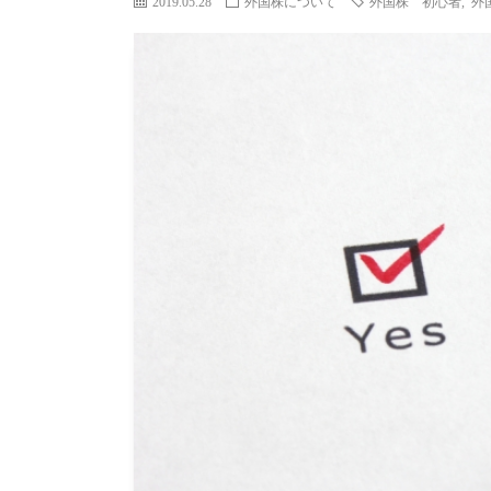
2019.05.28
外国株について
外国株 初心者
,
外