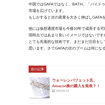
中国ではGAFAではなく、BATH。「バイ
市場を広げています。
もしかすると次の産業を大きく伸ばしGAFA
他には仮想通貨市場も今後10年で成長する
現時点ではあまり良いイメージではないです
とても先進的な技術です。まだまだ注目をし
思います。さてGAFAの次のブームは何にな
前の記事
ウォーレンバフェット氏、
Amazon株の購入を発表？！
2019.05.19