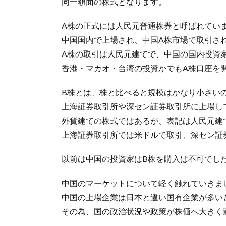
同一額面の株式となります。
A株の正式には人民元普通株券と呼ばれてい
中国国内で上場され、中国A株市場で取引さ
A株の取引は人民元建てで、中国の国内投資
香港・マカオ・台湾の投資かでもA株口座を
B株とは、株と比べると規模はかなり小さい
上海証券取引所や深セン証券取引所に上場し
外貨建ての株式ではあるが、表記は人民元建
上海証券取引所では米ドルで取引、深セン証
以前は中国の投資家はB株を購入は不可でし
中国のマーケットについて軽く触れていきま
中国の上場企業は日本と違い国有企業が多い
その為、国の政治状況や政策が株価へ大きく