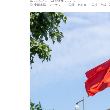
2019.05.16
外国株について
中国市場 マーケット
,
中国株 初心者
,
中国株 市場
,